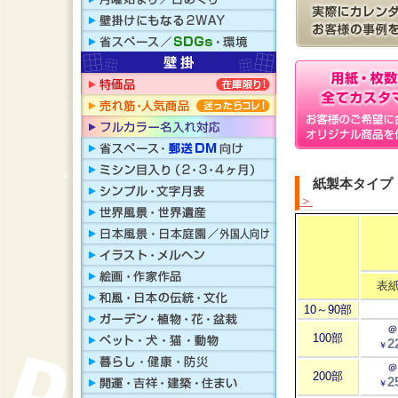
紙製本タイプ
＞
表紙
10～90部
＠
100部
2
￥
＠
200部
2
￥