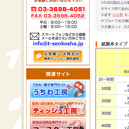
※5,001部以上
※サイズ内であれ
※必ず
ひな型
を
※プルーフ出力確
※大量ロット（5
紙製本タイプ
表
10～90部
＠
100部
1
￥
＠
200部
2
￥
300部
2
￥
400部
2
￥