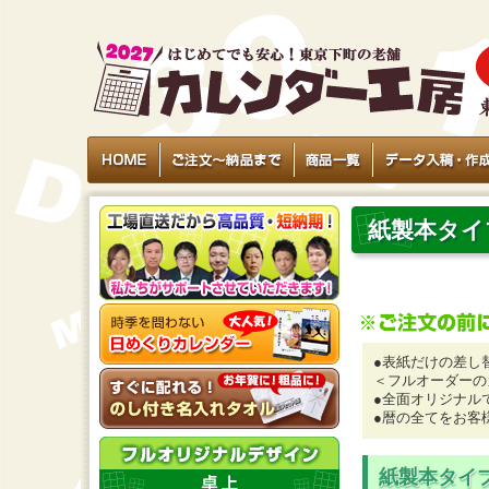
紙製本タイ
●表紙だけの差し
＜フルオーダーの
●全面オリジナル
●暦の全てをお客
紙製本タイ