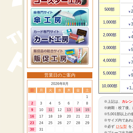
500部
2
￥
1,000部
3
￥
2,000部
4
￥
3,000部
5
￥
4,000部
7
￥
5,000部
営業日のご案内
9
￥
2026年8月
10,000部
1
￥
日
月
火
水
木
金
土
1
※上記は、
カレン
2
3
4
5
6
7
8
※納期：校了後、
9
10
11
12
13
14
15
※5,001部以上
16
17
18
19
20
21
22
※サイズ内であれ
23
24
25
26
27
28
29
※必ず
ひな型
を
30
31
※プルーフ出力確