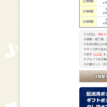
1,000部
4
￥
2,000部
6
￥
3,000部
8
￥
※上記は、
カレン
※納期：校了後、
※3,001部以上
※サイズ内であれ
※必ず
ひな型
を
※プルーフ出力確
※大量ロット（5