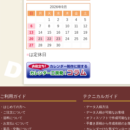
2026年9月
日
月
火
水
木
金
土
1
2
3
4
5
6
7
8
9
10
11
12
13
14
15
16
17
18
19
20
21
22
23
24
25
26
27
28
29
30
■
は定休日
ご利用ガイド
テクニカルガイド
・はじめての方へ
・データ入稿方法
・ご注文について
・データ入稿が可能なお客様
・送料について
・オフィスソフトで作成可能な
・お支払いについて
・手書き原稿から作成依頼のお
・返品・交換について
・カレンダーひな形ダウンロー